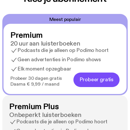
de ring, Winnie de Poeh en de oorspronkelijke
Nederlandse opnames van de Harry Potter-serie.
Meest populair
Titelmuziek gecomponeerd door James Hannigan
Premium
20 uur aan luisterboeken
Podcasts die je alleen op Podimo hoort
Geen advertenties in Podimo shows
Elk moment opzegbaar
Probeer 30 dagen gratis
Probeer gratis
Daarna € 9,99 / maand
Premium Plus
Onbeperkt luisterboeken
Podcasts die je alleen op Podimo hoort