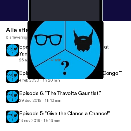
Alle afleveringen
8 afleveringen
Episode 8: "Who's Using a Golf Club at
Yankee Stadium?"
26 aug 2020
1 h 41 min
Episode 7: "I'm Too Busy Watching 'Congo.'"
4 feb 2020
1 h 20 min
Episode 6: "The Travolta Gauntlet."
2 Nerds and a Third Podcast
Episode 6: "The Travolta Gauntlet."
29 dec 2019
1 h 13 min
Episode 5: "Give the Clance a Chance!"
13 nov 2019
1 h 16 min