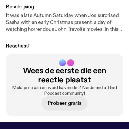
Beschrijving
It was a late Autumn Saturday when Joe surprised
Sasha with an early Christmas present: a day of
watching horrendous John Travolta movies. In this
episode, Joe and Sasha discuss, analyze and
critique what they've dubbed "The Travolta
Reacties
0
Gauntlet," a trilogy of movies so awful it would make
a dolphin cry. Listen if you dare.
Wees de eerste die een
reactie plaatst
Meld je nu aan en word lid van de 2 Nerds and a Third
Podcast community!
Probeer gratis