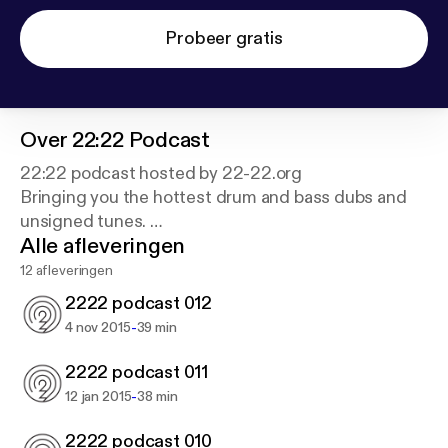
Probeer gratis
Over
22:22 Podcast
22:22 podcast hosted by 22-22.org
Bringing you the hottest drum and bass dubs and
unsigned tunes.
Alle afleveringen
www.22-22.org
12 afleveringen
www.facebook.com/2222team
2222 podcast 012
www.ftwitter.com/2222team
-
4 nov 2015
39 min
2222 podcast 011
-
12 jan 2015
38 min
2222 podcast 010