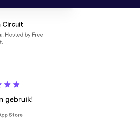
 Circuit
ta. Hosted by Free
t.
in gebruik!
App Store