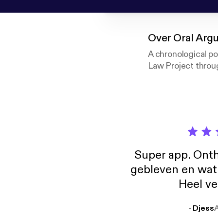
Over
Oral Argu
A chronological p
Law Project throug
Super app. Onth
gebleven en wat j
Heel ve
- Djess