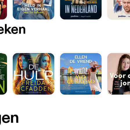
oeken
gen