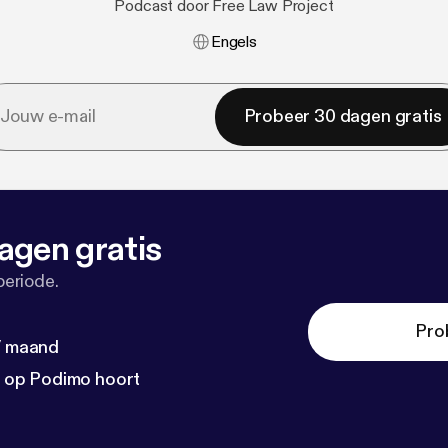
Podcast door Free Law Project
Engels
Probeer 30 dagen gratis
agen gratis
periode.
Pro
 / maand
n op Podimo hoort