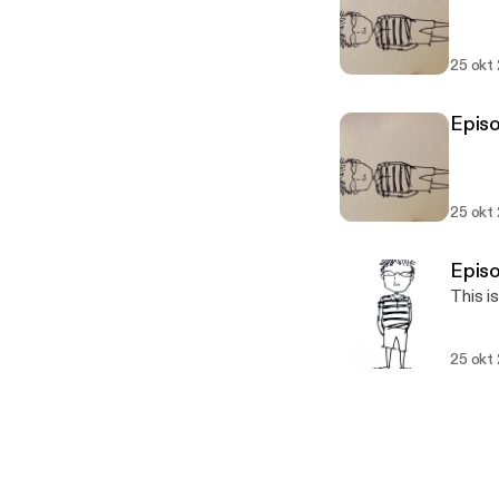
25 okt
Epis
25 okt
Episo
This is
25 okt