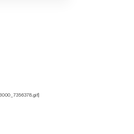
0x3000_7356378.gif]