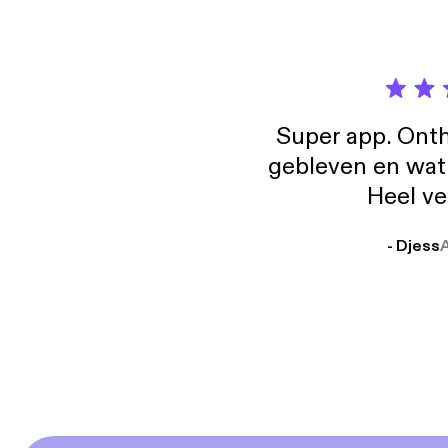
Super app. Onth
gebleven en wat j
Heel ve
- Djess