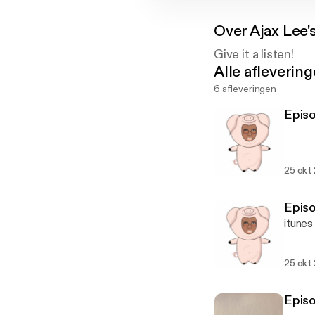
Over
Ajax Lee'
Give it a listen!
Alle afleverin
6 afleveringen
Epis
25 okt
Epis
itunes
25 okt
Epis