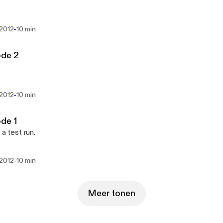
-
 2012
10 min
ode 2
-
 2012
10 min
de 1
 a test run.
-
 2012
10 min
Meer tonen