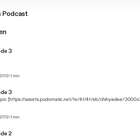
s Podcast
gen
ode 3
-
 2012
1 min
ode 3
 pic [https://assets.podomatic.net/ts/4f/4f/eb/chihyaolee/300
-
 2012
1 min
ode 2