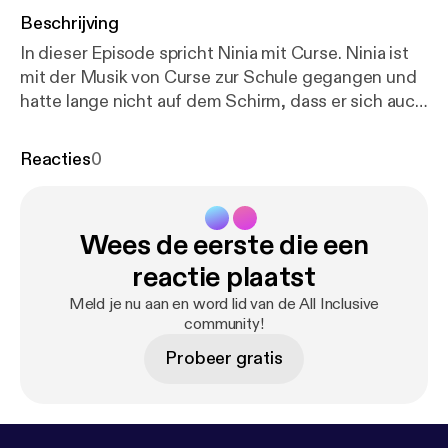
Beschrijving
In dieser Episode spricht Ninia mit Curse. Ninia ist
mit der Musik von Curse zur Schule gegangen und
hatte lange nicht auf dem Schirm, dass er sich auch
mit dem Thema mentale Gesundheit auskennt.
Curse ist Buddhist, Lehrer tibetisches Heilyoga und
Reacties
0
er produziert seit 2017 seinen Podcast „Meditation,
Coaching & Life“. Deshalb wollten wir von Curse
wissen: Wie sorge ich für meine mentale
Wees de eerste die een
Gesundheit?
reactie plaatst
Meld je nu aan en word lid van de All Inclusive
community!
Probeer gratis