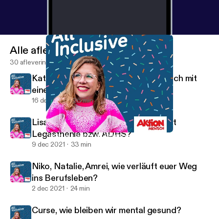
Alle afleveringen
30 afleveringen
Kathrin und Erik, wie gehe ich beruflich mit
einer Depression um?
16 dec 2021
26 min
Lisa und Angelina, wie arbeitet ihr mit
Legasthenie bzw. ADHS?
Curse, wie bleiben wir mental gesund?
All Inclusive
9 dec 2021
33 min
Niko, Natalie, Amrei, wie verläuft euer Weg
ins Berufsleben?
2 dec 2021
24 min
Curse, wie bleiben wir mental gesund?