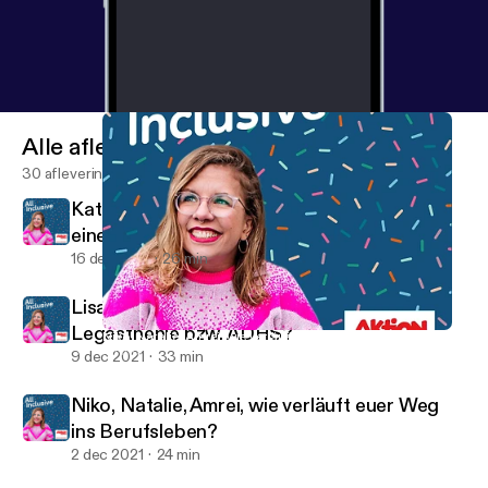
Alle afleveringen
30 afleveringen
Kathrin und Erik, wie gehe ich beruflich mit
einer Depression um?
16 dec 2021
26 min
Lisa und Angelina, wie arbeitet ihr mit
Legasthenie bzw. ADHS?
Niko, Natalie, Amrei, wie verläuft euer Weg ins Berufsleben?
All Inclusive
9 dec 2021
33 min
Niko, Natalie, Amrei, wie verläuft euer Weg
ins Berufsleben?
2 dec 2021
24 min