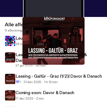
Routinen gibt und das Danach im Mittelpunkt steht.
Diese Miniserie ist kein sensationsgetriebener
Rückblick auf Katastrophen. Sie ist ein hörbares
Zeitdokument über Verantwortung, Lernen aus
Alle afleveringen
Extremsituationen – und über die Bedeutung
9 afleveringen
psychosozialer Unterstützung als festen
Leute, wir müssen reden!
Bestandteil moderner Hilfeleistung.
28 mrt 2026
1 min
Lassing - Galtür - Graz (2/2)| Davor &
Danach
27 jan 2026
58 min
Lassing - Galtür - Graz (2/2)| Davor & Danach
Am Berufungsort
Lassing - Galtür - Graz (1/2)| Davor & Danach
💜
1
31 dec 2025
1 h 12 min
Coming soon: Davor & Danach
17 dec 2025
2 min