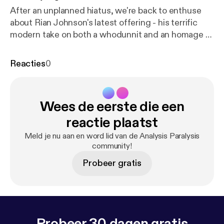
After an unplanned hiatus, we're back to enthuse
about Rian Johnson's latest offering - his terrific
modern take on both a whodunnit and an homage to
whodunnits: Knives Out. In this episode, we discuss
Thrombey family morality, the Perfect Immigrant
Reacties
0
stereotype, and whether Daniel Craig's accent is
breathtakingly good or indefensibly bad (spoiler: it's
breathtakingly good).
Wees de eerste die een
reactie plaatst
Meld je nu aan en word lid van de Analysis Paralysis
community!
Probeer gratis
Probeer 30 dagen gratis