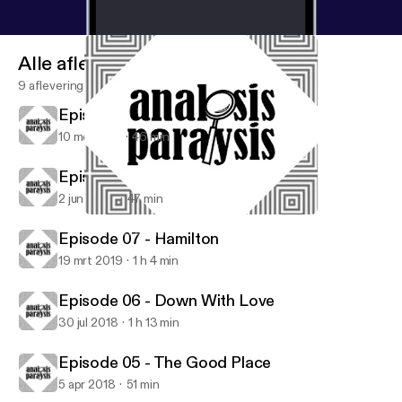
Alle afleveringen
9 afleveringen
Episode 09 - Tenet
10 mei 2021
46 min
Episode 08 - Knives Out
2 jun 2020
47 min
Episode 08 - Knives Out
Analysis Paralysis
Episode 07 - Hamilton
19 mrt 2019
1 h 4 min
Episode 06 - Down With Love
30 jul 2018
1 h 13 min
Episode 05 - The Good Place
5 apr 2018
51 min