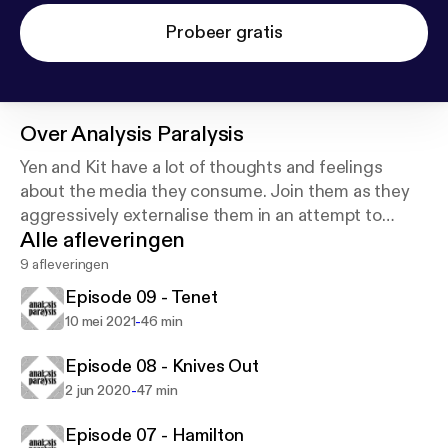
Probeer gratis
Over
Analysis Paralysis
Yen and Kit have a lot of thoughts and feelings
about the media they consume. Join them as they
aggressively externalise them in an attempt to
Alle afleveringen
escape from analysis paralysis and/or Twitter jail.
9 afleveringen
Episode 09 - Tenet
-
10 mei 2021
46 min
Episode 08 - Knives Out
-
2 jun 2020
47 min
Episode 07 - Hamilton