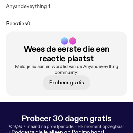
Anyandeveything 1
Reacties
0
Wees de eerste die een
reactie plaatst
Meld je nu aan en word lid van de Anyandeveything
community!
Probeer gratis
Probeer 30 dagen gratis
€ 9,99 / maand na proefperiode.
·
Elk moment opzegbaar
Podcasts die je alleen op Podimo hoort