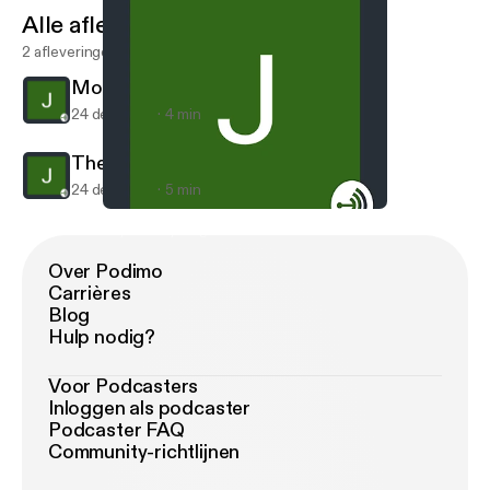
Alle afleveringen
2 afleveringen
More 2
24 dec 2017
4 min
The Start
24 dec 2017
5 min
The Start
Anyandeveything
Over Podimo
Carrières
Blog
Hulp nodig?
Voor Podcasters
Inloggen als podcaster
Podcaster FAQ
Community-richtlijnen