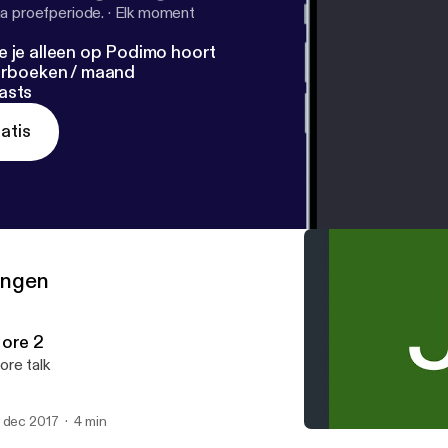
a proefperiode.
·
Elk moment
e je alleen op Podimo hoort
terboeken / maand
asts
atis
ringen
ore 2
re talk
 dec 2017
4 min
More 2