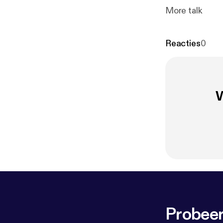
More talk
Reacties
0
W
Probeer