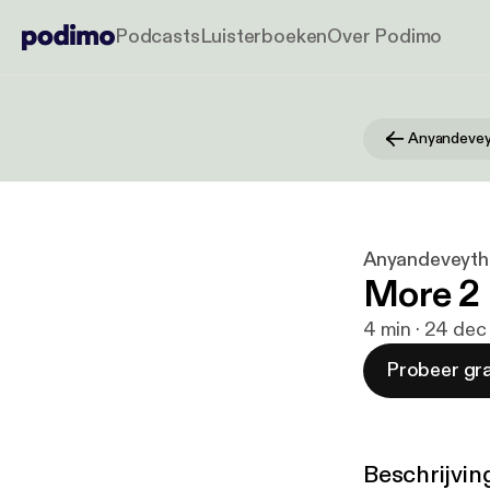
Podcasts
Luisterboeken
Over Podimo
Anyandevey
Anyandeveyth
More 2
4 min · 24 dec
Probeer gra
Beschrijvin