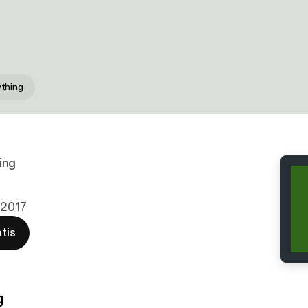
thing
ing
 2017
tis
g