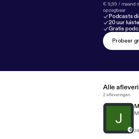
€ 9,99 / maand n
opzegbaar
Podcasts di
20 uur luis
Gratis podc
Probeer gr
Alle afleve
2 afleveringen
M
Mo
24