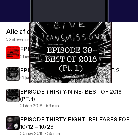
Alle afleveringen
55 afleveringen
EPISODE 41
21 apr 2019
38 min
EPISODE FORTY- BEST OF 2018, PT. 2
10 jan 2019
1 h 2 min
EPISODE THIRTY-NINE- BEST OF 2018 (PT. 1)
Aural Fixation (formerly Radio: Live Transmission)
EPISODE THIRTY-NINE- BEST OF 2018
(PT. 1)
21 dec 2018
59 min
EPISODE THIRTY-EIGHT- RELEASES FOR
10/12 + 10/26
30 nov 2018
35 min