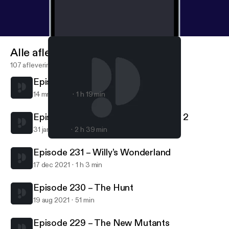
Alle afleveringen
107 afleveringen
Episode 233 – Shang Chi
14 mrt 2022
1 h 19 min
Episode 232 – First Blood/Gremlins 2
31 jan 2022
2 h 39 min
Episode 229 – The New Mutants
Bcast Cult
Episode 231 – Willy’s Wonderland
17 dec 2021
1 h 3 min
Episode 230 – The Hunt
19 aug 2021
51 min
Episode 229 – The New Mutants