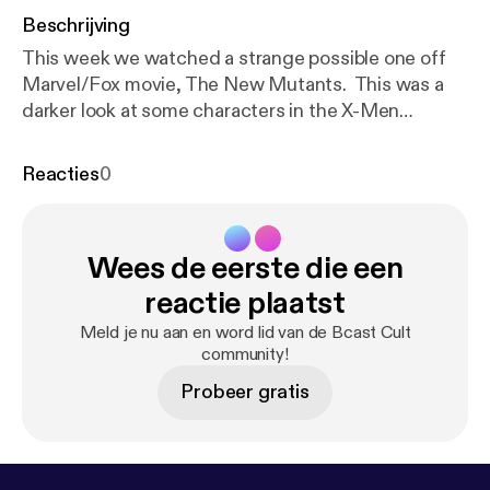
Beschrijving
This week we watched a strange possible one off
Marvel/Fox movie, The New Mutants. This was a
darker look at some characters in the X-Men
universe, that we found quite enjoyable. Please to
enjoy. For anyone interested in the fantastic
Reacties
0
Jhonen Vasquez shirts, check them out here.
http
s://zogicorp.threadless.com/
Wees de eerste die een
reactie plaatst
Meld je nu aan en word lid van de Bcast Cult
community!
Probeer gratis