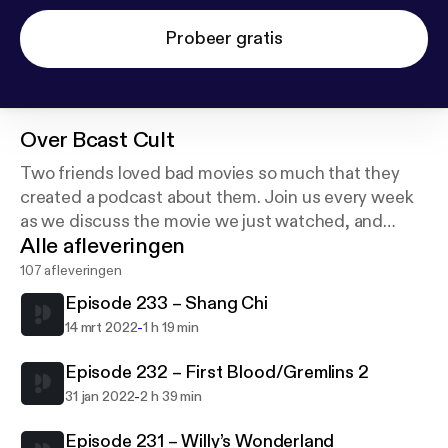
Probeer gratis
Over
Bcast Cult
Two friends loved bad movies so much that they
created a podcast about them. Join us every week
as we discuss the movie we just watched, and
Alle afleveringen
news about movies that are coming out.
107 afleveringen
Episode 233 – Shang Chi
-
14 mrt 2022
1 h 19 min
Episode 232 – First Blood/Gremlins 2
-
31 jan 2022
2 h 39 min
Episode 231 – Willy’s Wonderland