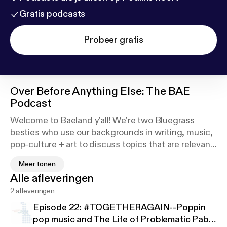
Gratis podcasts
Probeer gratis
Over
Before Anything Else: The BAE
Podcast
Welcome to Baeland y'all! We're two Bluegrass
besties who use our backgrounds in writing, music,
pop-culture + art to discuss topics that are relevant
to us and our peers. Check us out as we discuss our
Meer tonen
intersections with tunes, topics + gossip we love;
Alle afleveringen
and remember-- the cultural and social tea is always
2 afleveringen
served best, Before Anything Else.
Episode 22: #TOGETHERAGAIN--Poppin
pop music and The Life of Problematic Pablo