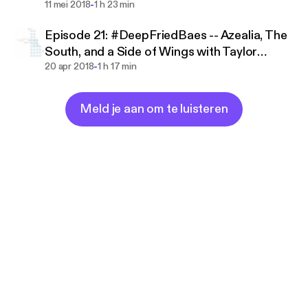
-
w/Rachael Edwards
11 mei 2018
1 h 23 min
Episode 21: #DeepFriedBaes -- Azealia, The
South, and a Side of Wings with Taylor
-
Alxndr
20 apr 2018
1 h 17 min
Meld je aan om te luisteren