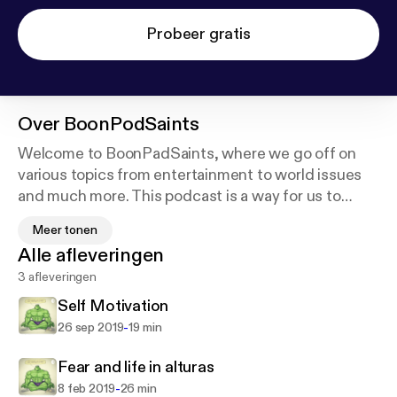
Probeer gratis
Over
BoonPodSaints
Welcome to BoonPadSaints, where we go off on
various topics from entertainment to world issues
and much more. This podcast is a way for us to
voice our opinion and interact with our community
Meer tonen
as much as possible; we do and will continue to
Alle afleveringen
express ourselves as freely as possible while still
3 afleveringen
being respectful of others. We will be posting much
more frequently, and we will have guests as well.
Self Motivation
Stay tuned for updates and giveaways in our
-
26 sep 2019
19 min
upcoming episodes. Support this podcast:
https://a
nchor.fm/anthony-casillas/support
Fear and life in alturas
-
8 feb 2019
26 min