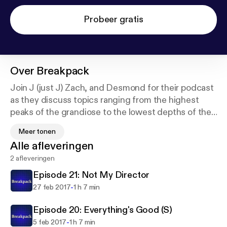
Probeer gratis
Over
Breakpack
Join J (just J) Zach, and Desmond for their podcast
as they discuss topics ranging from the highest
peaks of the grandiose to the lowest depths of the
mundane. Tune in every week and listen in as these
Meer tonen
three slowly begin to lose their grip on reality, and
Alle afleveringen
their own sanity.
2 afleveringen
Episode 21: Not My Director
-
27 feb 2017
1 h 7 min
Episode 20: Everything's Good (S)
-
5 feb 2017
1 h 7 min