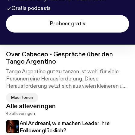
Gratis podcasts
Probeer gratis
Over
Cabeceo - Gespräche über den
Tango Argentino
Tango Argentino gut zu tanzen ist wohl für viele
Personen eine Herausforderung. Diese
Herausforderung setzt sich aus vielen kleineren und
größeren Herausforderungen zusammen: die
Meer tonen
Einladung zum Tanz mittels Cabeceo; die
Alle afleveringen
Umarmung; Tanz-Elemente wie Caminata, Ocho,
45 afleveringen
Parada, Boleo, Sacada, Giro, Gancho, etc.;
komplexe Sequenzen; das Prinzip von Lead und
Ani Andreani, wie machen Leader ihre
Follow; das fortwährende Improvisieren zu den
Follower glücklich?