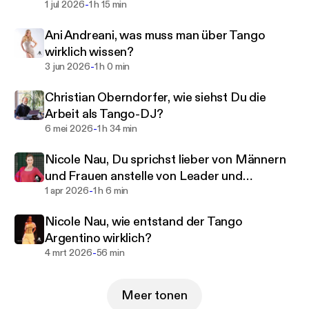
Melodien und musikalischen Stimmen; die
-
1 jul 2026
1 h 15 min
Körperhaltung und die Balance.
Ani Andreani, was muss man über Tango
wirklich wissen?
Groß ist aber dann die Belohnung für die oft
-
3 jun 2026
1 h 0 min
langjährigen Bemühungen. So groß, dass manche
von einer regelrechten Sucht sprechen.
Christian Oberndorfer, wie siehst Du die
Arbeit als Tango-DJ?
In diesem Podcast begegne ich Menschen, die sich
-
6 mei 2026
1 h 34 min
intensiv mit dem Tango Argentino
auseinandersetzen. Möglicherweise ist das
Nicole Nau, Du sprichst lieber von Männern
Darüber-Sprechen eine Sucht-Therapie. Aber will
und Frauen anstelle von Leader und
man vom Tango Argentino wirklich loskommen?
-
Follower?
1 apr 2026
1 h 6 min
Ein Podcast von Heinz Duschanek, Wien
Nicole Nau, wie entstand der Tango
Argentino wirklich?
podscan_ypgdwgRkOzFBawvNRL3YPUeeLxJHzO
-
4 mrt 2026
56 min
Ie
Meer tonen