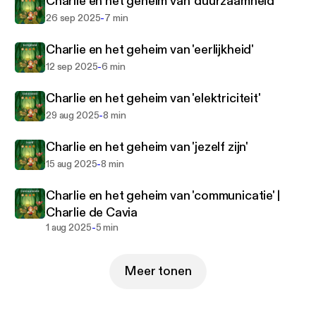
Charlie en het geheim van 'duurzaamheid'
-
26 sep 2025
7 min
Volg Charlie de Cavia ook op:
- Instagram: instagram.com/charliedecavia
Charlie en het geheim van 'eerlijkheid'
- TikTok: tiktok.com/@charliedecavia
-
12 sep 2025
6 min
- YouTube: bit.ly/47Jb7n1
Charlie en het geheim van 'elektriciteit'
Download kleurplaten en ander knutselplezier op
-
29 aug 2025
8 min
www.charliedecavia.nl
Charlie en het geheim van 'jezelf zijn'
-
15 aug 2025
8 min
Charlie en het geheim van 'communicatie' |
Charlie de Cavia
-
1 aug 2025
5 min
Meer tonen