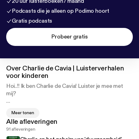
20 uur luisterboeken / maand
Podcasts die je alleen op Podimo hoort
Gratis podcasts
Probeer gratis
Over
Charlie de Cavia | Luisterverhalen
voor kinderen
Hoi..!! Ik ben Charlie de Cavia! Luister je mee met
mij?
Met de luisterverhalen van Charlie de Cavia willen
Meer tonen
de makers de fantasie prikkelen van elk kind.
Alle afleveringen
91 afleveringen
De luisterverhalen van Charlie de Cavia worden
geproduceerd door Atelier-Bae.