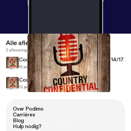
Alle afleveringen
2 afleveringen
Country Confidential - Cole Swindell 6/14/17
15 jun 2017
9 min
Country Confidential Podcast 1/10/17
13 jan 2017
35 min
Country Confidential Podcast 1/10/17
Country Confidential Podcasts with WXCY and LNP
Over Podimo
Carrières
Blog
Hulp nodig?