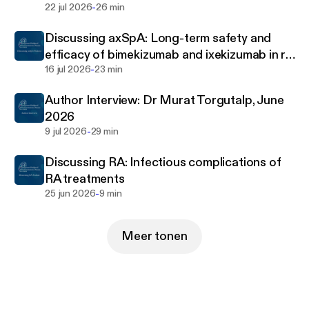
-
22 jul 2026
26 min
Discussing axSpA: Long-term safety and
efficacy of bimekizumab and ixekizumab in r-
-
axSpA
16 jul 2026
23 min
Author Interview: Dr Murat Torgutalp, June
2026
-
9 jul 2026
29 min
Discussing RA: Infectious complications of
RA treatments
-
25 jun 2026
9 min
Meer tonen