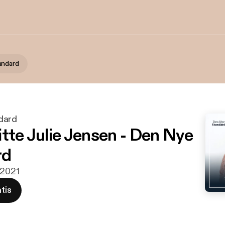
andard
dard
itte Julie Jensen - Den Nye
rd
 2021
tis