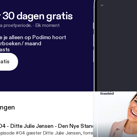
 30 dagen gratis
a proefperiode.
·
Elk moment
e je alleen op Podimo hoort
terboeken / maand
asts
atis
ringen
04 - Ditte Julie Jensen - Den Nye Standard
episode #04 gæster Ditte Julie Jensen, forretningskvinden og iv