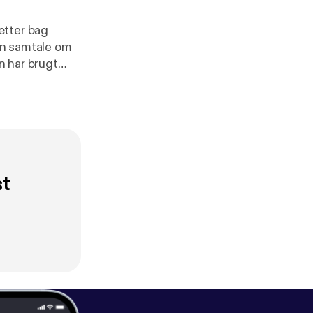
ætter bag
l en samtale om
n har brugt
inde.
st