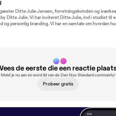
g
gæster Ditte Julie Jensen, forretningskvinden og iværks
y Ditte Julie. Vi har inviteret Ditte Julie, ind i studiet ti
 og personlig branding. Vi har en samtale om hvordan hu
dyst som springbræt til at udfolde sig som forretningskv
ndard.dk/ditte-julie-jensen
ees de eerste die een reactie plaat
Meld je nu aan en word lid van de Den Nye Standard community!
Probeer gratis