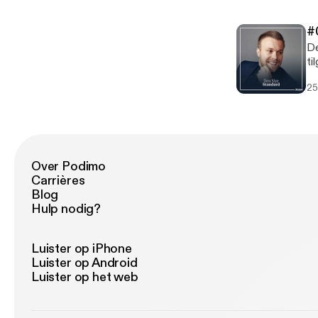
po
go
#
De
ti
tr
25
fr
me
og
Over Podimo
Carrières
Blog
Hulp nodig?
Luister op iPhone
Luister op Android
Luister op het web