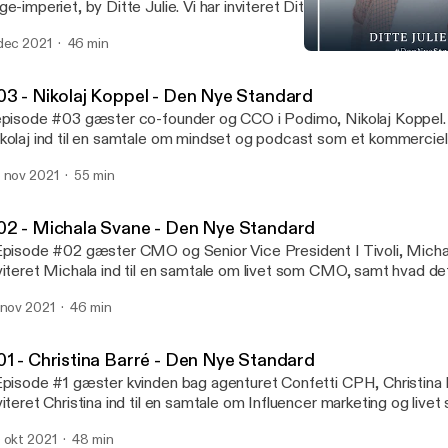
ge-imperiet, by Ditte Julie. Vi har inviteret Ditte Julie, ind i studiet
ntal sundhed og personlig branding. Vi har en samtale om hvordan 
dec 2021
46 min
n store bagedyst som springbræt til at udfolde sig som forretning
#04 - Ditte Julie Jensen 
w.dennyestandard.dk/ditte-julie-jensen
Den Nye Standard
03 - Nikolaj Koppel - Den Nye Standard
episode #03 gæster co-founder og CCO i Podimo, Nikolaj Koppel. V
kolaj ind til en samtale om mindset og podcast som et kommercie
mmen taler vi om, hvordan holdet bag Podimo har formået at opdy
 nov 2021
55 min
ternationalt betalingsmarked, for podcast. www.dennyestandard.dk
02 - Michala Svane - Den Nye Standard
Episode #02 gæster CMO og Senior Vice President I Tivoli, Michal
viteret Michala ind til en samtale om livet som CMO, samt hvad de
mmen taler vi om, hvordan det er at drive og udvikle digitalisering
 nov 2021
46 min
ørste turistattraktion, samt hvad hun har gjort for at skabe synergi
marketingafdelingen. www.dennyestandard.dk/michala-svane
01 - Christina Barré - Den Nye Standard
Episode #1 gæster kvinden bag agenturet Confetti CPH, Christina B
viteret Christina ind til en samtale om Influencer marketing og live
 taler om, at turde tage springet ud i det uvisse som selvstændig, 
 okt 2021
48 min
n elsker trygheden i at være lønmodtager. Christina driver sin vi