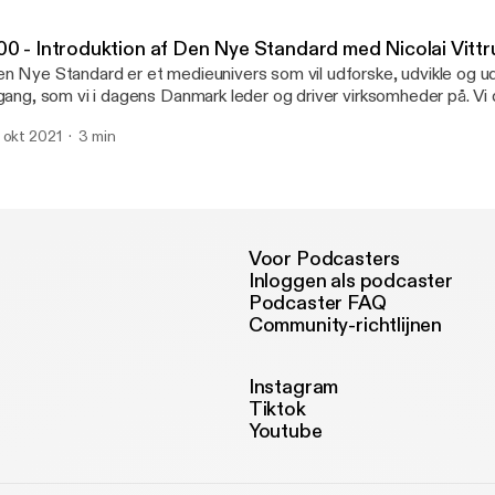
sitivt mindset og livssyn, og leder sine medarbejdere ved at: âvæ
dt selv ville have haftâ. www.dennyestandard.dk/christina-barre
00 - Introduktion af Den Nye Standard med Nicolai Vittr
n Nye Standard er et medieunivers som vil udforske, udvikle og u
lgang, som vi i dagens Danmark leder og driver virksomheder på. Vi 
aditionelle og nytænkende perspektiver for at finde frem til de hist
 okt 2021
3 min
emdrift og former fremtiden. Vores vision er at skabe et talerør, hv
nnesker kan influere og belyse interessante områder inden for g
/eller interesseområde. Læs mere på www.dennyestandard.dk
Voor Podcasters
Inloggen als podcaster
Podcaster FAQ
Community-richtlijnen
Instagram
Tiktok
Youtube