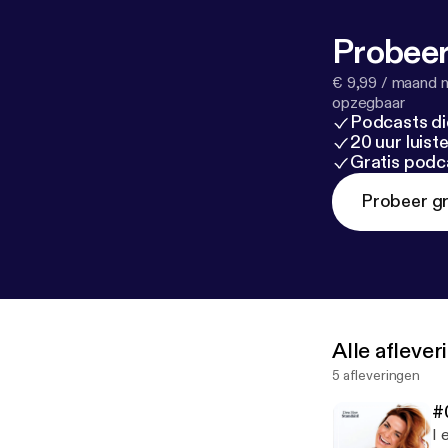
Probeer
€ 9,99 / maand n
opzegbaar
Podcasts di
20 uur luis
Gratis podc
Probeer gr
Alle afleve
5 afleveringen
#
I 