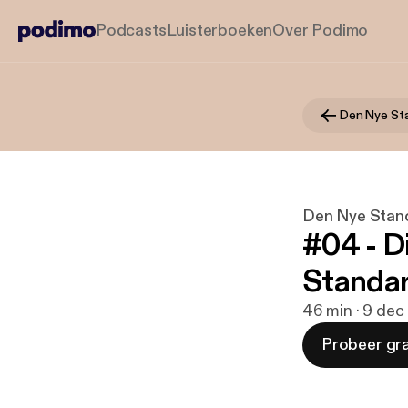
Podcasts
Luisterboeken
Over Podimo
Den Nye St
Den Nye Stan
#04 - D
Standa
46 min · 9 dec
Probeer gra