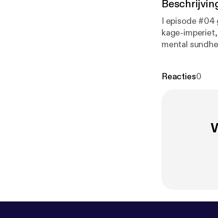
Beschrijvin
I episode #04 
kage-imperiet, b
mental sundhed
Den store bage
www.dennyesta
Reacties
0
W