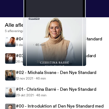
Alle afleveringen
5 afleveringen
#04 - Ditte Julie Jensen - Den Nye Standard
9 dec 2021
46 min
#03 - Nikolaj Koppel - Den Nye Standard
26 nov 2021
55 min
#01 - Christina Barré - Den Nye Standard
Den Nye Standard
#02 - Michala Svane - Den Nye Standard
12 nov 2021
46 min
#01 - Christina Barré - Den Nye Standard
29 okt 2021
48 min
#00 - Introduktion af Den Nye Standard med