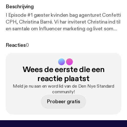
Beschrijving
I Episode #1 gæster kvinden bag agenturet Confetti
CPH, Christina Barré. Vi har inviteret Christina ind til
en samtale om Influencer marketing og livet som
selvstændig. Vi taler om, at turde tage springet ud i
det uvisse som selvstændig, samtidig med, at man
Reacties
0
elsker trygheden i at være lønmodtager. Christina
driver sin virksomhed med et positivt mindset og
livssyn, og leder sine medarbejdere ved at: âvære
Wees de eerste die een
den chef, man godt selv ville have haftâ.
www.dennyestandard.dk/christina-barre
reactie plaatst
Meld je nu aan en word lid van de Den Nye Standard
community!
Probeer gratis