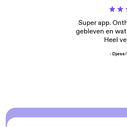
Super app. Onth
gebleven en wat j
Heel ve
- Djess