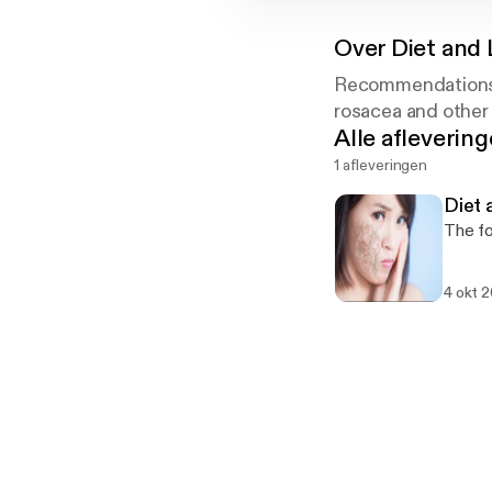
Over
Diet and 
Recommendations f
rosacea and other 
Alle afleverin
1 afleveringen
Diet 
The fo
4 okt 