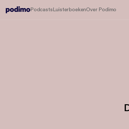
Podcasts
Luisterboeken
Over Podimo
D