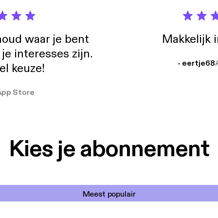
oud waar je bent
Makkelijk 
e interesses zijn.
- eertje68
el keuze!
App Store
Kies je abonnement
Meest populair