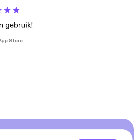
in gebruik!
App Store