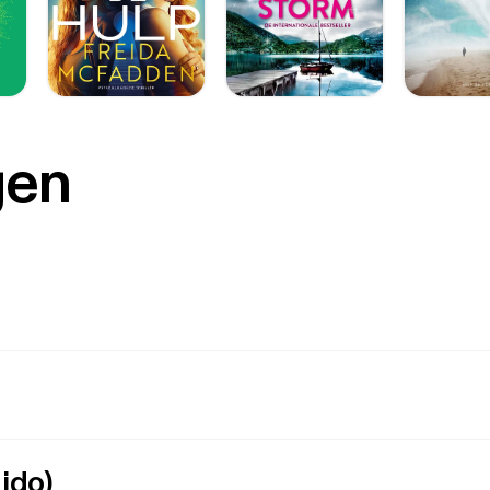
gen
ido)