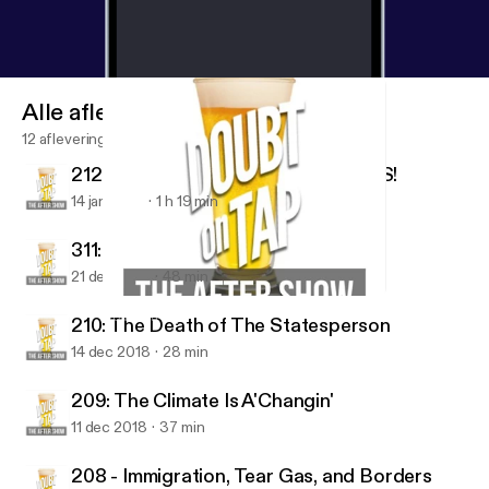
Alle afleveringen
12 afleveringen
212: Holy Smokes We Have GUESTS!
14 jan 2019
1 h 19 min
311: A MAJOR ANNOUNCEMENT!
21 dec 2018
48 min
208 - Immigration, Tear Gas, and Borders
Doubt on Tap
210: The Death of The Statesperson
14 dec 2018
28 min
209: The Climate Is A'Changin'
11 dec 2018
37 min
208 - Immigration, Tear Gas, and Borders