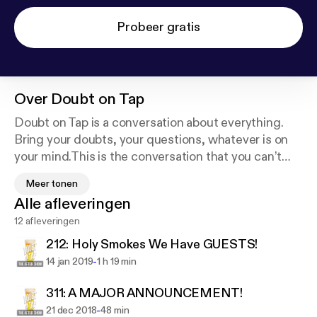
Probeer gratis
Over
Doubt on Tap
Doubt on Tap is a conversation about everything.
Bring your doubts, your questions, whatever is on
your mind.This is the conversation that you can’t
have in polite company. We talk about religion and
Meer tonen
politics. Nothing is out of bounds. The "After Show"
Alle afleveringen
is where the hosts of Doubt on Tap break down the
12 afleveringen
conversation and give their perspectives.
212: Holy Smokes We Have GUESTS!
-
14 jan 2019
1 h 19 min
311: A MAJOR ANNOUNCEMENT!
-
21 dec 2018
48 min