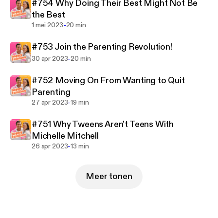
understand and appreciate the challenges of a time
#754 Why Doing Their Best Might Not Be
poor parent, listen to Justin and Kylie and help make
the Best
your family happier.
-
1 mei 2023
20 min
#753 Join the Parenting Revolution!
-
30 apr 2023
20 min
#752 Moving On From Wanting to Quit
Parenting
-
27 apr 2023
19 min
#751 Why Tweens Aren't Teens With
Michelle Mitchell
-
26 apr 2023
13 min
Meer tonen