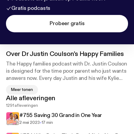
Gratis podcasts
Probeer gratis
Over
Dr Justin Coulson's Happy Families
The Happy families podcast with Dr. Justin Coulson
is designed for the time poor parent who just wants
answers now. Every day Justin and his wife Kylie
provide practical tips and a common sense
Meer tonen
approach to parenting that Mums and Dads all over
Alle afleveringen
the world are connecting with. Justin and Kylie have
1291 afleveringen
6 daughters and they regularly share their
experiences of managing a busy household filled
#755 Saving 30 Grand in One Year
with lots of challenges and plenty of happiness. For
-
2 mei 2023
17 min
real and practicable advice from people who