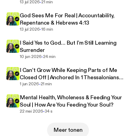
-
13 jul 2026
21 min
God Sees Me For Real | Accountability,
Repentance & Hebrews 4:13
-
13 jul 2026
16 min
I Said Yes to God… But I’m Still Learning
Surrender
-
10 jun 2026
24 min
I Can’t Grow While Keeping Parts of Me
Closed Off | Anchored In 1 Thessalonians
-
5:23
1 jun 2026
21 min
Mental Health, Wholeness & Feeding Your
Soul | How Are You Feeding Your Soul?
-
22 mei 2026
34 s
Meer tonen