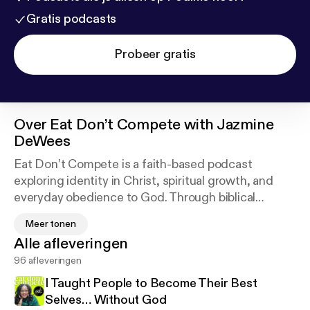
Gratis podcasts
Probeer gratis
Over
Eat Don’t Compete with Jazmine
DeWees
Eat Don’t Compete is a faith-based podcast
exploring identity in Christ, spiritual growth, and
everyday obedience to God. Through biblical
reflection and honest dialogue, host Jazmine
Meer tonen
DeWees invites listeners to move beyond
Alle afleveringen
comparison and striving and into a life rooted in
96 afleveringen
truth, rest, and purposeful faith.
I Taught People to Become Their Best
Selves… Without God