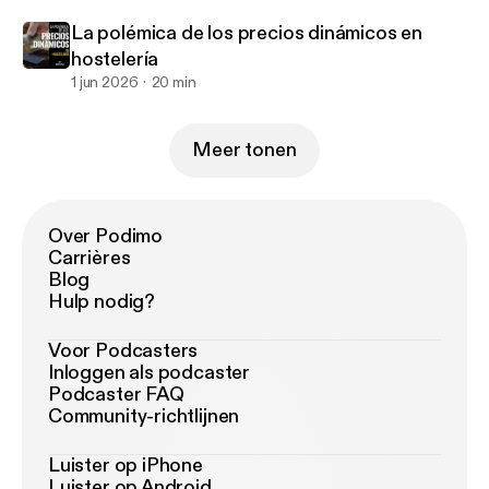
[
https://elanticritico.com
] y encuéntranos en todas
las plataformas
La polémica de los precios dinámicos en
hostelería
1 jun 2026
20 min
Meer tonen
Over Podimo
Carrières
Blog
Hulp nodig?
Voor Podcasters
Inloggen als podcaster
Podcaster FAQ
Community-richtlijnen
Luister op iPhone
Luister op Android