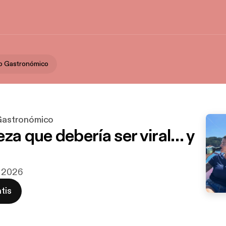
ico Gastronómico
 Gastronómico
za que debería ser viral… y
i 2026
tis