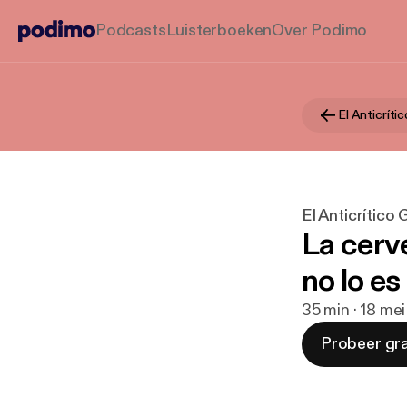
Podcasts
Luisterboeken
Over Podimo
El Anticrít
El Anticrítico
La cerve
no lo es
35 min · 18 me
Probeer gra