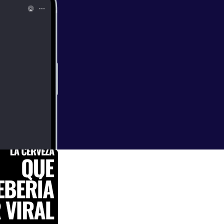
 • Qué
ras una persona
proyectos como
uía Michelin?