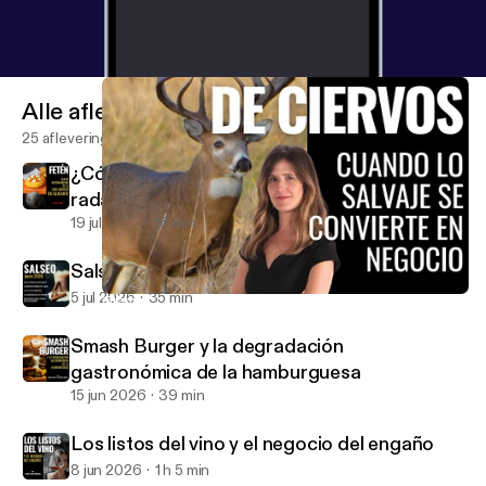
episodio es para ti. Comparte si te ha hecho pensar.
Y si no… cuéntanos por qué.
Alle afleveringen
25 afleveringen
¿Cómo consigue un restaurante entrar en el
radar de la Guía Michelin?
19 jul 2026
16 min
Salseo: Actualidad Gastronómica Junio 2026
5 jul 2026
35 min
Granjas de ciervos: cuando lo salvaje se convierte en negocio
El Anticrítico Gastronómico
Smash Burger y la degradación
gastronómica de la hamburguesa
15 jun 2026
39 min
Los listos del vino y el negocio del engaño
8 jun 2026
1 h 5 min