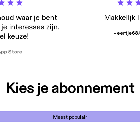
oud waar je bent
Makkelijk 
e interesses zijn.
- eertje68
el keuze!
App Store
Kies je abonnement
Meest populair