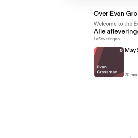
Over
Evan Gr
Welcome to the Ev
Alle afleverin
1 afleveringen
May 
20 mei