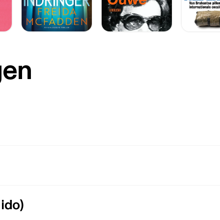
gen
ido)