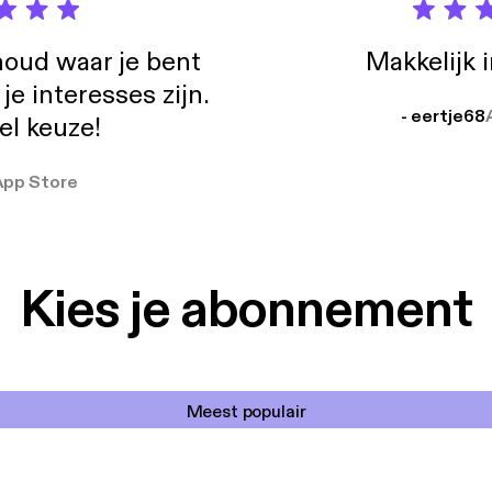
oud waar je bent
Makkelijk 
e interesses zijn.
- eertje68
el keuze!
App Store
Kies je abonnement
Meest populair