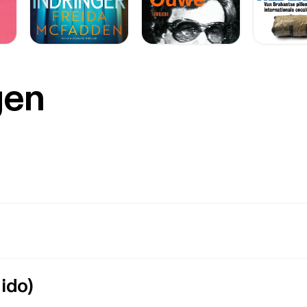
gen
ido)