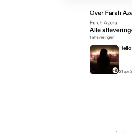
Over
Farah Az
Farah Azera
Alle afleverin
1 afleveringen
Hello
21 apr 