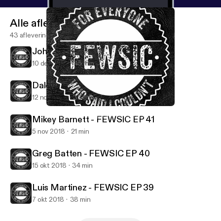
Alle afleveringen
43 afleveringen
Johnathan Billy - FEWSIC EP 43
10 dec 2018
45 min
Dale Witwer - FEWSIC EP 42
12 nov 2018
33 min
Johnathan Billy - FEWSIC EP 43
FEWSIC - For Everyone Who Said I Couldn't
Mikey Barnett - FEWSIC EP 41
5 nov 2018
21 min
Greg Batten - FEWSIC EP 40
15 okt 2018
34 min
Luis Martinez - FEWSIC EP 39
7 okt 2018
38 min