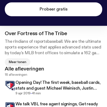
Probeer gratis
Over
Fortress of The Tribe
The rIndians of rsportsbaseball. We are the ultimate
sports experience that applies advanced stats used
by today's MLB front offices to simulate a 162 game
season and full post-season format. The rIndians is
Meer tonen
one of 30 franchises for high end users who have
Alle afleveringen
mastered all other leagues and thay compete like a
18 afleveringen
real MLB baseball GM. Support this podcast:
http
s://anchor.fm/rick-antinori/support
Opening Day! The first week, baseball cards,
stats and guest Michael Weinisch, Justin
-
Stoudt
9 apr 2019
41 min
We talk VBL free agent signings, Get ready