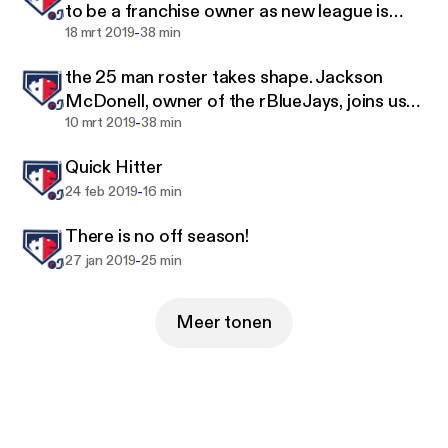
to be a franchise owner as new league is
-
coming and we have special guest Alec
18 mrt 2019
38 min
McFeeley and Hunter Augins!
the 25 man roster takes shape. Jackson
McDonell, owner of the rBlueJays, joins us
-
once again with exciting news on rSports
10 mrt 2019
38 min
and Arizona State University.
Quick Hitter
-
24 feb 2019
16 min
There is no off season!
-
27 jan 2019
25 min
Meer tonen