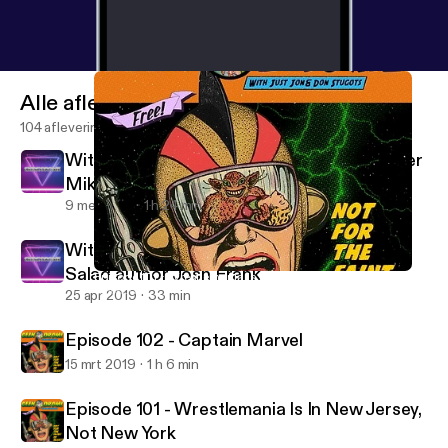
Alle afleveringen
104 afleveringen
With special guest Headlocked Comic writer
Mike Kingston
9 mei 2019
1 h 24 min
With special guest Giraffes on Horseback
Salad author Josh Frank
Episode 101 - Wrestlemania Is In New Jersey, Not New York
Geekodrome
25 apr 2019
33 min
Episode 102 - Captain Marvel
15 mrt 2019
1 h 6 min
Episode 101 - Wrestlemania Is In New Jersey,
Not New York