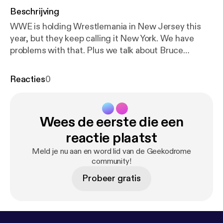
Beschrijving
WWE is holding Wrestlemania in New Jersey this
year, but they keep calling it New York. We have
problems with that. Plus we talk about Bruce
Prichard's triumphant return to the WWE. This
week's Hot Picks: Stugots - Staten Island Summer
Reacties
0
Jon - Brigsby Bear Geekodrome is the weekly round
table discussion of all things geek with your hosts
Jon and Stugots. Music for Geekodrome is by
Wees de eerste die een
Lemon Yellow Hayes. Our opening song is Mr
Weatherbee and our closing song is The Legend of
reactie plaatst
E.T. Twitter - bit.ly/GeekodromeTwitter Facebook -
Meld je nu aan en word lid van de Geekodrome
bit.ly/GeekodromeFacebook Soundcloud -
community!
bit.ly/GeekodromeSoundcloud iTunes -
Probeer gratis
bit.ly/iTunesGeekodrome