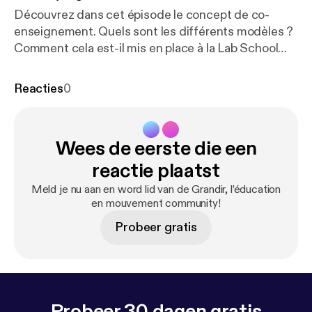
Découvrez dans cet épisode le concept de co-
enseignement. Quels sont les différents modèles ?
Comment cela est-il mis en place à la Lab School
Paris ? Que cela change-t-il pour les élèves, pour les
enseignants, pour les parents ? On vous emmène
Reacties
0
aussi dans la classe pour comprendre comment est
appliqué concrètement le co-enseignement à la Lab
School.
Wees de eerste die een
reactie plaatst
Meld je nu aan en word lid van de Grandir, l’éducation
en mouvement community!
Probeer gratis
Probeer 30 dagen gratis