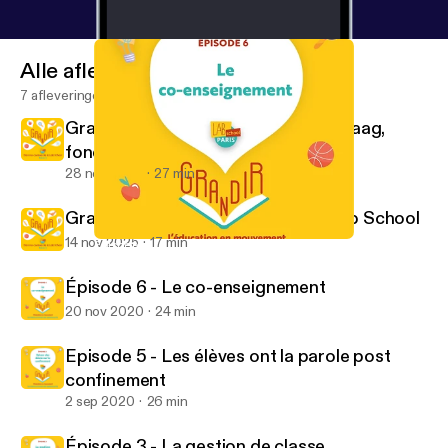
Alle afleveringen
7 afleveringen
Grandir : Rencontre avec Pascale Haag,
fondatrice
28 nov 2025
27 min
Grandir : dans les coulisses de la Lab School
14 nov 2025
17 min
Épisode 6 - Le co-enseignement
Grandir, l’éducation en mouvement
Épisode 6 - Le co-enseignement
20 nov 2020
24 min
Episode 5 - Les élèves ont la parole post
confinement
2 sep 2020
26 min
Épisode 3 - La gestion de classe