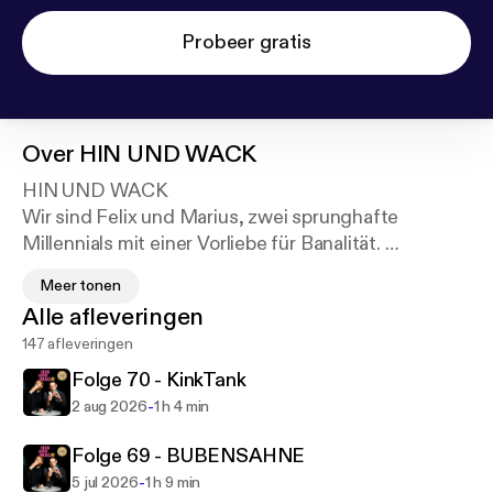
Probeer gratis
Over
HIN UND WACK
HIN UND WACK
Wir sind Felix und Marius, zwei sprunghafte
Millennials mit einer Vorliebe für Banalität.
Wir tragen die Peinlichkeit wie eine Krone, die
Meer tonen
Inhaltsleere wie einen Bauchladen und zelebrieren
Alle afleveringen
unsere Unzulänglichkeit mit großer Hingabe.
147 afleveringen
Wir reden über alles, was uns interessiert: Filme,
Arbeit, Freizeitparks, Musik, Lesen und Fenchel
Folge 70 - KinkTank
Anis Kümmel Tee.
-
2 aug 2026
1 h 4 min
Kommt rum, hört rein, seid dabei!
Folge 69 - BUBENSAHNE
-
5 jul 2026
1 h 9 min