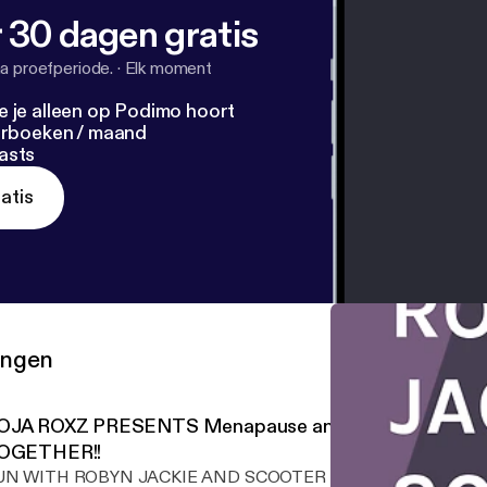
 30 dagen gratis
a proefperiode.
·
Elk moment
e je alleen op Podimo hoort
terboeken / maand
asts
atis
ringen
OJA ROXZ PRESENTS Menapause and you!! PERRRF
OGETHER!!
UN WITH ROBYN JACKIE AND SCOOTER DOO TOO!! WE ARE