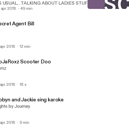
S USUAL. . TALKING ABOUT LADIES STUFF MIXING IT UP SE
7 NOTHING REALLY DIRTY.. JUST TWISTING A FEW NUTS HERE
 apr 2018
49 min
Secret Agent Bill
ND THERE,,
HNPK STUDIOS PRESENT
cret Agent Bill
 apr 2018
12 min
oJaRoxz Scooter Doo
amz
 apr 2018
18 s
obyn and Jackie sing karoke
ghts by Journey
 apr 2018
9 min