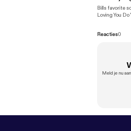
Bills favorite songs Musique Disco Duck I Wanna Kiss U All Ov
Loving You Do
Reacties
0
W
Meld je nu 