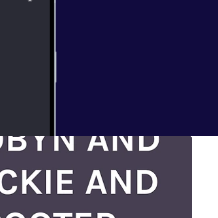
ECT
 HAVING FUN