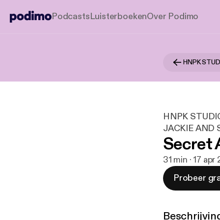
Podcasts
Luisterboeken
Over Podimo
HNPK STUDI
JACKIE AND
Secret 
31 min · 17 apr
Probeer gra
Beschrijvin