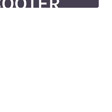
RIOUSLY!!
S "ROJA ROXZ" WITH ROBYN AND JACKIE AND SCOOTER DOO TOO