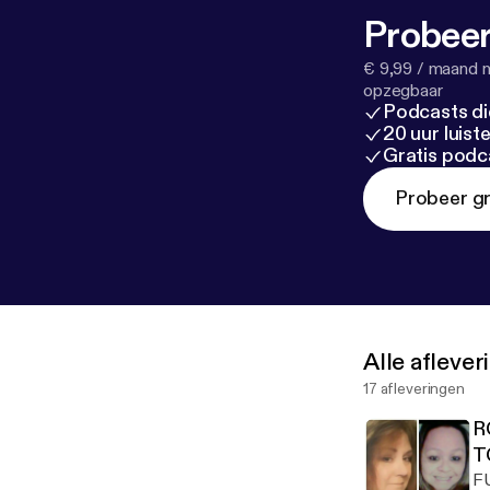
Probeer
€ 9,99 / maand n
opzegbaar
Podcasts di
20 uur luis
Gratis podc
Probeer gr
Alle afleve
17 afleveringen
R
T
F