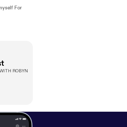
st
" WITH ROBYN