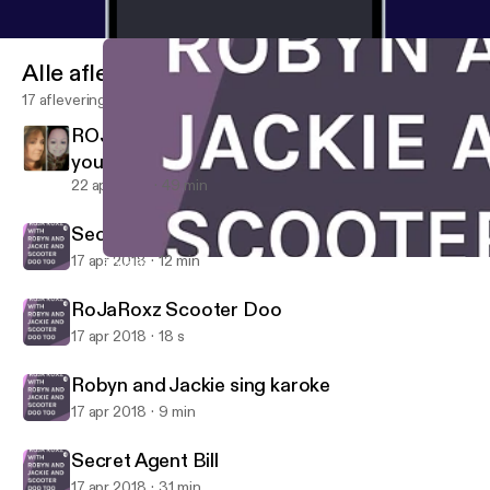
Alle afleveringen
17 afleveringen
ROJA ROXZ PRESENTS Menapause and
you!! PERRRFECT TOGETHER!!
22 apr 2018
49 min
Secret Agent Bill
17 apr 2018
12 min
RoJaRoxz Scooter Doo
HNPK STUDIOS PRESENTS "ROJA ROXZ" WITH ROBYN AND 
RoJaRoxz Scooter Doo
17 apr 2018
18 s
Robyn and Jackie sing karoke
17 apr 2018
9 min
Secret Agent Bill
17 apr 2018
31 min