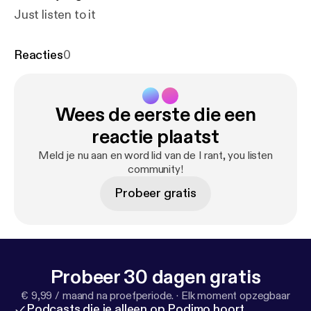
Just listen to it
Reacties
0
Wees de eerste die een
reactie plaatst
Meld je nu aan en word lid van de I rant, you listen
community!
Probeer gratis
Probeer 30 dagen gratis
€ 9,99 / maand na proefperiode.
·
Elk moment opzegbaar
Podcasts die je alleen op Podimo hoort