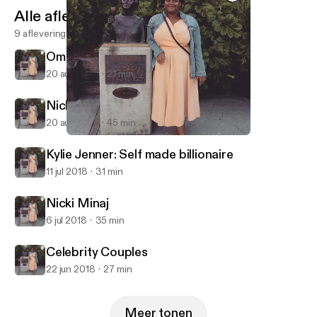
Alle afleveringen
9 afleveringen
Omarosa: The Villain we deserve
20 aug 2018
21 min
Nicki Minaj: Queen of Drama
20 aug 2018
45 min
Omarosa: The Villain we deserve
I rant, you listen
Kylie Jenner: Self made billionaire
11 jul 2018
31 min
Nicki Minaj
6 jul 2018
35 min
Celebrity Couples
22 jun 2018
27 min
Meer tonen