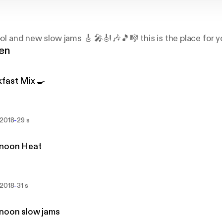
ool and new slow jams 🎸 🎤🎻🎶🎵🎼 this is the place for y
gen
fast Mix 🍳
-
 2018
29 s
rnoon Heat
-
 2018
31 s
noon slow jams