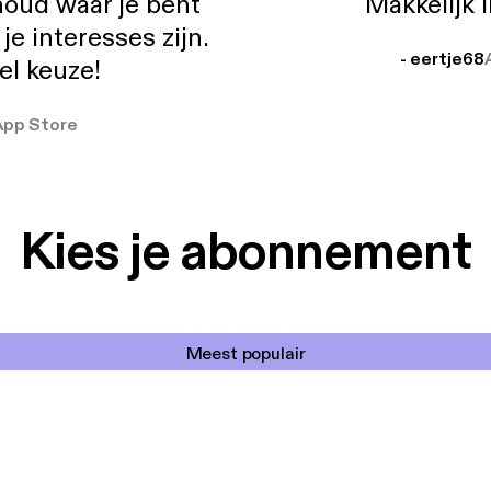
oud waar je bent
Makkelijk 
e interesses zijn.
- eertje68
el keuze!
App Store
Kies je abonnement
Meest populair