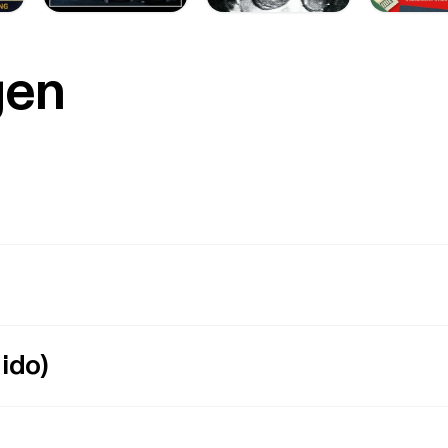
gen
ido)