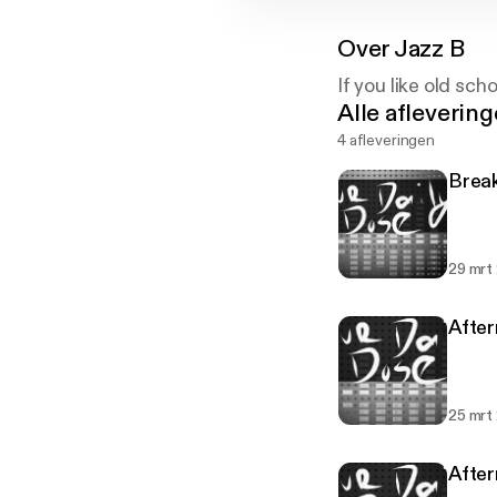
Over
Jazz B
If you like old sch
Alle afleverin
4 afleveringen
Break
29 mrt
Afte
25 mrt
After