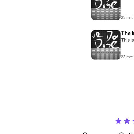
23 mrt
The I
This i
23 mrt