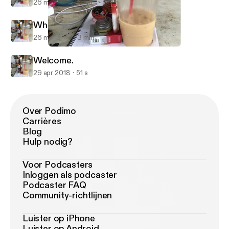
26 mei 2018
1 min
Who’s The grownup? #1
26 mei 2018
3 min
Who’s The grownup? #1
Katie Randoms
Welcome.
29 apr 2018
51 s
Over Podimo
Carrières
Blog
Hulp nodig?
Voor Podcasters
Inloggen als podcaster
Podcaster FAQ
Community-richtlijnen
Luister op iPhone
Luister op Android