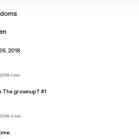
ndoms
gen
26, 2018
-
 2018
1 min
s The grownup? #1
-
 2018
3 min
ome.