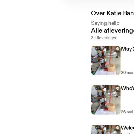
Over
Katie Ra
Saying hello
Alle afleverin
3 afleveringen
May 
26 mei
Who’
26 mei
Welc