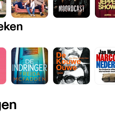
oeken
gen