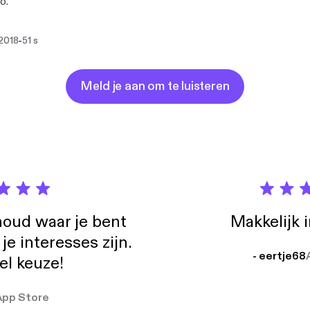
o.
-
 2018
51 s
Meld je aan om te luisteren
oud waar je bent
Makkelijk 
e interesses zijn.
- eertje68
el keuze!
App Store