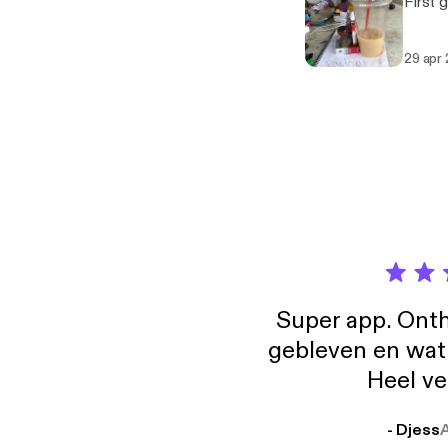
First g
29 apr
Super app. Onth
gebleven en wat j
Heel ve
- Djess