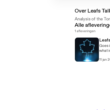
Over
Leafs Tal
Analysis of the To
Alle afleverin
1 afleveringen
Leafs
Goes i
what i
11 jun 