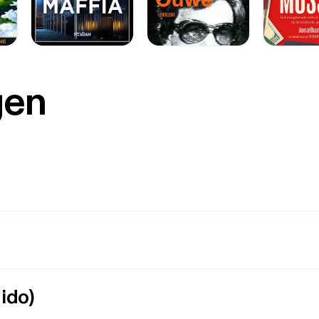
gen
ido)