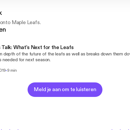
k
ronto Maple Leafs.
gen
 Talk: What’s Next for the Leafs
n depth of the future of the leafs as well as breaks down them d
s needed for next season.
-
2019
9 min
Meld je aan om te luisteren