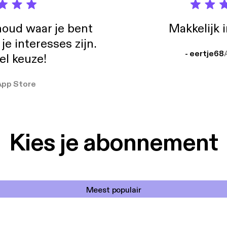
oud waar je bent
Makkelijk 
e interesses zijn.
- eertje68
el keuze!
App Store
Kies je abonnement
Meest populair