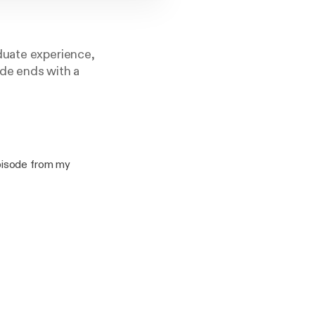
duate experience,
ode ends with a
pisode from my