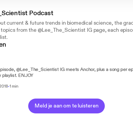
Scientist Podcast
t current & future trends in biomedical science, the gra
of topics from the @Lee_The_Scientist IG page, each epis
ist.
gen
episode, @Lee_The_Scientist IG meets Anchor, plus a song per e
y playlist. ENJOY
-
 2018
1 min
Meld je aan om te luisteren