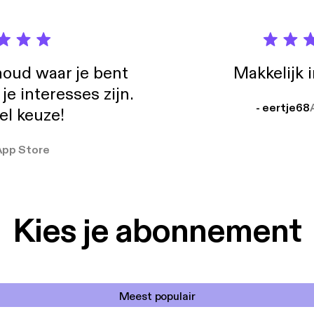
oud waar je bent
Makkelijk 
e interesses zijn.
- eertje68
el keuze!
App Store
Kies je abonnement
Meest populair