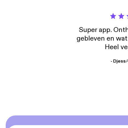
Super app. Onth
gebleven en wat j
Heel ve
- Djess