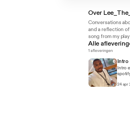
Over
Lee_The_
Conversations abou
and a reflection 
song from my playl
Alle afleverin
1 afleveringen
Intro
Intro 
spotif
24 apr