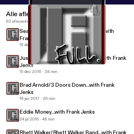
Alle afleveringen
62 afleveringen
Sean Danielsen/Smile Empty Soul...with
Frank Jenks
15 dec 2018
29 min
Justin Furstenfeld/Blue October...with Frank
Jenks
Eddie Money...with Frank Jenks
Listen In FULL interviews
15 dec 2018
38 min
Brad Arnold/3 Doors Down...with Frank
Jenks
16 jan 2017
26 min
Eddie Money...with Frank Jenks
24 jul 2016
48 min
Rhett Walker/Rhett Walker Band...with Frank