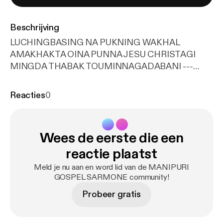
Beschrijving
LUCHINGBASING NA PUKNING WAKHAL
AMAKHAKTA OINA PUNNA JESU CHRISTAGI
MINGDA THABAK TOUMINNAGADABANI ---
Support this podcast:
https://anchor.fm/blessingten
th.in/support
[
https://anchor.fm/blessingtenth.in/su
Reacties
0
pport
]
Wees de eerste die een
reactie plaatst
Meld je nu aan en word lid van de MANIPURI
GOSPEL SARMONE community!
Probeer gratis