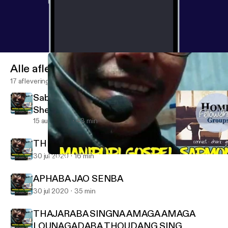
Alle afleveringen
17 afleveringen
Sabath School lesson 3Quater 7 lesson
Shearing the Word
15 aug 2020
43 min
THE DESTRUCTION OF JERUSALEM
30 jul 2020
16 min
THAJARABA SINGNA AMAGA AMAGA LOUNAGADABA THOU
MANIPURI GOSPEL SARMONE
APHABA JAO SENBA
30 jul 2020
35 min
THAJARABA SINGNA AMAGA AMAGA
LOUNAGADABA THOUDANG SING