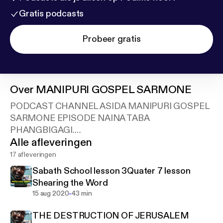
Gratis podcasts
Probeer gratis
Over
MANIPURI GOSPEL SARMONE
PODCAST CHANNEL ASIDA MANIPURI GOSPEL
SARMONE EPISODE NAINA TABA
PHANGBIGAGI.
Alle afleveringen
Support this podcast:
https://anchor.fm/blessingten
th.in/support
17 afleveringen
Sabath School lesson 3Quater 7 lesson
Shearing the Word
-
15 aug 2020
43 min
THE DESTRUCTION OF JERUSALEM